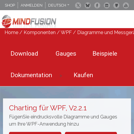
SHOP
ANMELDEN
DEUTSCH
ENGLISCH
ESPANOL
Home
/
Komponenten
/
WPF
/
Diagramme und Messger
Download
Gauges
Beispiele
Dokumentation
Kaufen
>
Charting für WPF, V2.2.1
FügenSie eindrucksvolle Diagramme und Gauges
um Ihre WPF-Anwendung hinzu