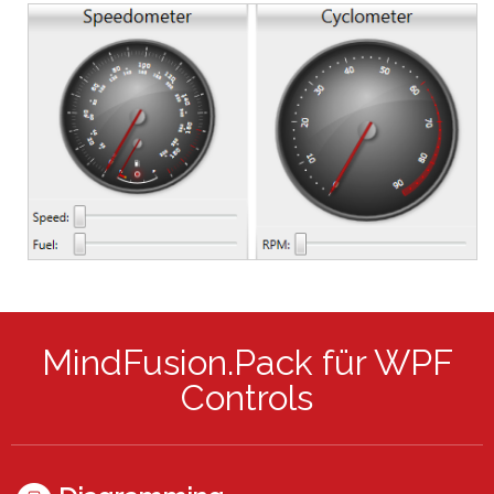
MindFusion.Pack für WPF
Controls