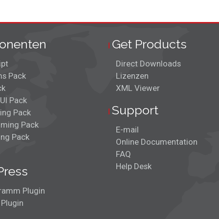
onenten
Get Products
ipt
Direct Downloads
s Pack
Lizenzen
ck
XML Viewer
UI Pack
Support
ing Pack
ming Pack
E-mail
ing Pack
Online Documentation
FAQ
Help Desk
Press
ramm Plugin
 Plugin