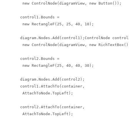
 new ControlNode(diagramView, new Button());

control1.Bounds = 

 new RectangleF(25, 25, 40, 10);

diagram.Nodes.Add(control1);ControlNode control2
 new ControlNode(diagramView, new RichTextBox())
control2.Bounds = 

 new RectangleF(25, 40, 40, 30);

diagram.Nodes.Add(control2); 

control1.AttachTo(container, 

 AttachToNode.TopLeft);

control2.AttachTo(container, 

 AttachToNode.TopLeft);
