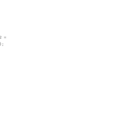
 = 

;
