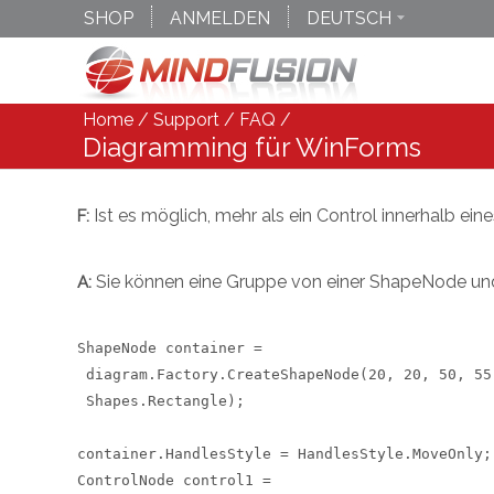
SHOP
ANMELDEN
DEUTSCH
ENGLISCH
ESPANOL
Home
/
Support
/
FAQ
/
Diagramming für WinForms
Ist es möglich, mehr als ein Control innerhalb ei
F:
Sie können eine Gruppe von einer ShapeNode und 
A:
ShapeNode container = 

 diagram.Factory.CreateShapeNode(20, 20, 50, 55,
 Shapes.Rectangle);

container.HandlesStyle = HandlesStyle.MoveOnly;

ControlNode control1 = 
